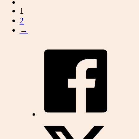
1
2
→