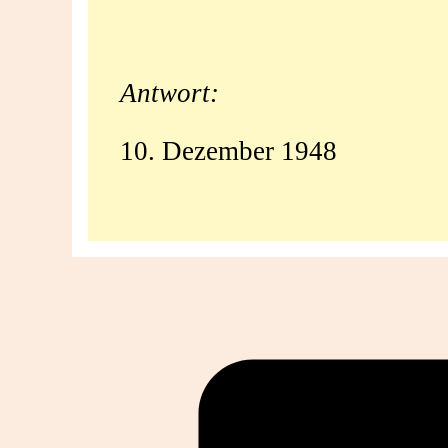
der
Menschenrechte
Antwort:
verabschiedet?
10. Dezember 1948