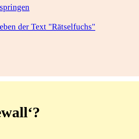
springen
ewall‘?