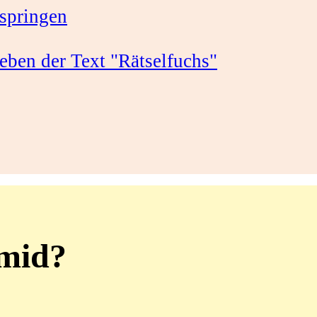
springen
smid?