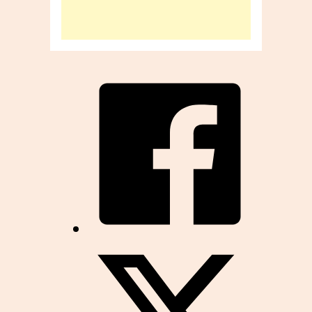
tausend
Jahren
vor?