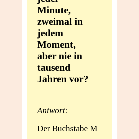
Minute,
jeder
zweimal in
Minute,
jedem
zweimal
Moment,
in
aber nie in
tausend
jedem
Jahren vor?
Moment,
aber
Antwort:
nie
in
Der Buchstabe M