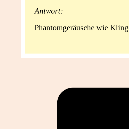
‚Tinnitus‘?
Antwort:
Phantomgeräusche wie Klin