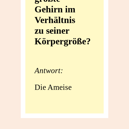
Gehirn im
größte
Verhältnis
Gehirn
zu seiner
im
Körpergröße?
Verhältnis
zu
Antwort:
seiner
Die Ameise
Körpergröße?