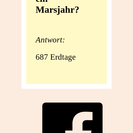
Marsjahr?
ein
Marsjahr?
Antwort:
687 Erdtage