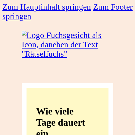
Zum Hauptinhalt springen
Zum Footer
springen
Wie
viele
Wie viele
Tage
Tage dauert
dauert
ein