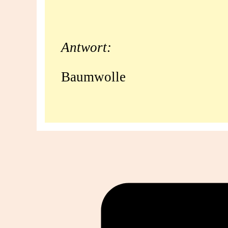
die
ersten
Antwort:
Jeans
Baumwolle
hergestellt?