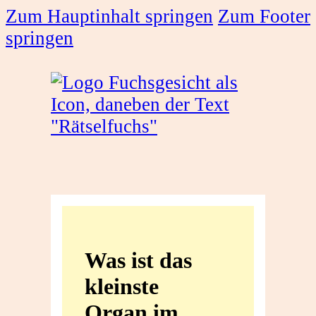
Zum Hauptinhalt springen
Zum Footer
springen
Was
ist
Was ist das
das
kleinste
kleinste
Organ im