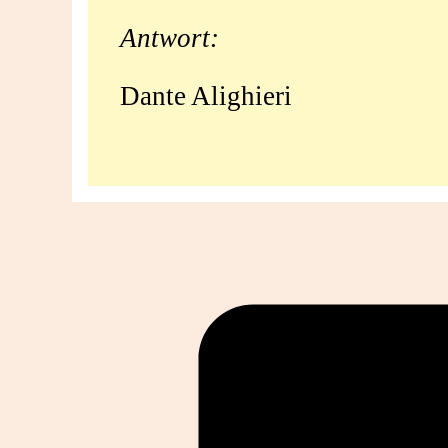
Komödie‘?
Antwort:
Dante Alighieri